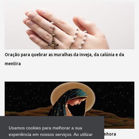
Oração para quebrar as muralhas da inveja, da calúnia e da
mentira
Usamos cookies para melhorar a sua
Novena dos nove meses de gestação de Nossa Senhora
experiência em nossos serviços. Ao utilizar