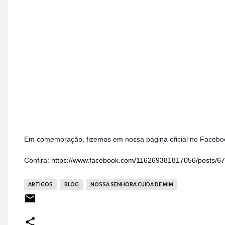
Em comemoração, fizemos em nossa página oficial no Faceboo
Confira:
https://www.facebook.com/116269381817056/posts/6
ARTIGOS
BLOG
NOSSA SENHORA CUIDA DE MIM