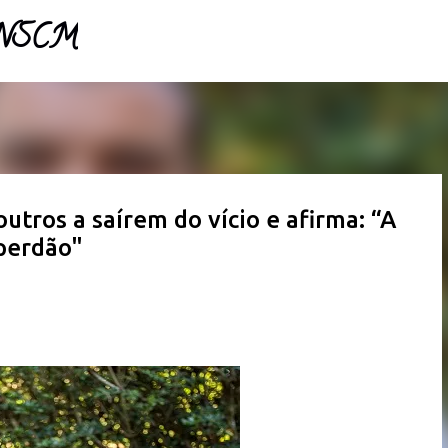
- NSCM
Pular para o conteúdo principal
tros a saírem do vício e afirma: “A
 perdão"