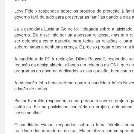
Levy Fidelix respondeu sobre os projetos de proteção à famíl
governo fará de tudo para preservar as famílias dando a elas 
Já a candidata Luciana Genro foi indagada sobre a laicidad
governo. Ela disse não ser uma pessoa religiosa, mas tem res
ser defendida como garantia para todas as religiões e para
subordinadas a nenhuma crença. É preciso pregar o bem e a ig
A candidata do PT à reeleição, Dilma Rousseff, respondeu s
redução da desigualdade, citando um relatório da ONU que mo
programas do governo dedicados a essa questão, bem como da 
A educação foi o tema sorteado para o candidato Aécio Neves
criação de metas.
Pastor Everaldo respondeu a uma pergunta sobre o projeto qu
católicas. Ele se posicionou contrário ao projeto, defenden
nesse sentido”.
O candidato Eymael respondeu sobre o tema “direitos hum
realidade dos moradores de rua. Ele enfatizou seu compromi