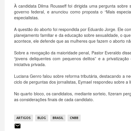
À candidata Dilma Rousseff foi dirigida uma pergunta sobre 
governo federal, e anunciou como proposta o “Mais especial
especialistas.
A questão do aborto foi respondida por Eduardo Jorge. Ele co
planejamento familiar e da educação sobre sexualidade, o que 
acontece, ele defende que as mulheres que fazem o aborto n
Sobre a revogação da maioridade penal, Pastor Everaldo diss
“jovens deliquentes com pequenos delitos” e a privatizaçã
iniciativa privada.
Luciana Genro falou sobre reforma tributária, destacando a 
ciclo de perguntas dos jornalistas, Eymael respondeu sobre a 
No quarto bloco, os candidatos, mediante sorteio, fizeram perg
as considerações finais de cada candidato.
ARTIGOS
BLOG
BRASIL
CNBB