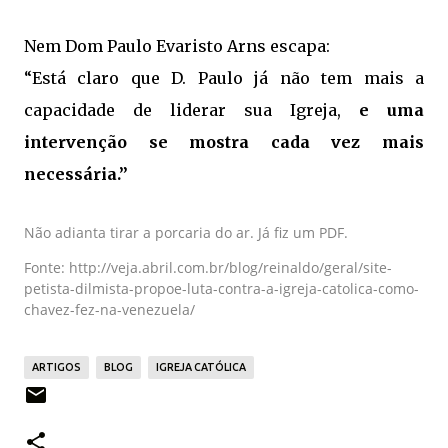
Nem Dom Paulo Evaristo Arns escapa:
“Está claro que D. Paulo já não tem mais a
capacidade de liderar sua Igreja,
e uma
intervenção se mostra cada vez mais
necessária.”
Não adianta tirar a porcaria do ar. Já fiz um PDF.
Fonte: http://veja.abril.com.br/blog/reinaldo/geral/site-
petista-dilmista-propoe-luta-contra-a-igreja-catolica-como-
chavez-fez-na-venezuela/
ARTIGOS
BLOG
IGREJA CATÓLICA