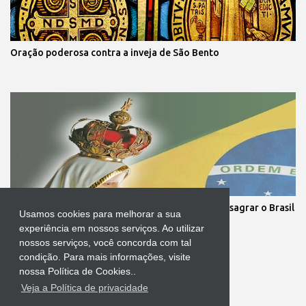
Oração poderosa contra a inveja de São Bento
Cerimônia com o Presidente da República irá consagrar o Brasil
Usamos cookies para melhorar a sua
ao Imaculado Coração de Maria
experiência em nossos serviços. Ao utilizar
nossos serviços, você concorda com tal
condição. Para mais informações, visite
nossa Política de Cookies..
Veja a Política de privacidade
Tecnologia do Blogger