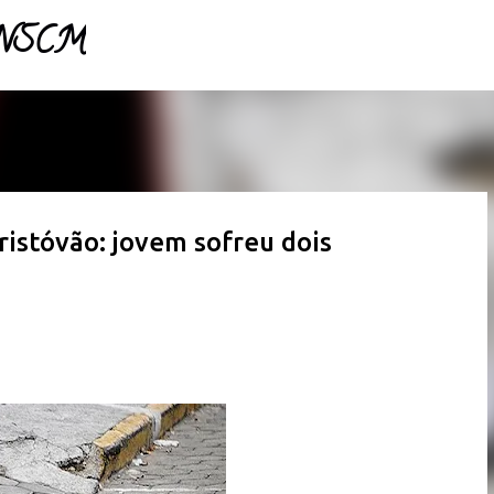
- NSCM
Pular para o conteúdo principal
istóvão: jovem sofreu dois