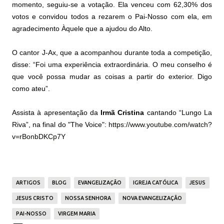
momento, seguiu-se a votação. Ela venceu com 62,30% dos
votos e convidou todos a
rezarem o Pai-Nosso com ela
, em
agradecimento Àquele que a ajudou do Alto.
O cantor J-Ax, que a acompanhou durante toda a competição,
disse: “Foi uma experiência extraordinária. O meu conselho é
que você possa mudar as coisas a partir do exterior. Digo
como ateu”.
Assista à apresentação da
Irmã Cristina
cantando “Lungo La
Riva”, na final do "The Voice":
https://www.youtube.com/watch?
v=rBonbDKCp7Y
ARTIGOS
BLOG
EVANGELIZAÇÃO
IGREJA CATÓLICA
JESUS
JESUS CRISTO
NOSSA SENHORA
NOVA EVANGELIZAÇÃO
PAI-NOSSO
VIRGEM MARIA