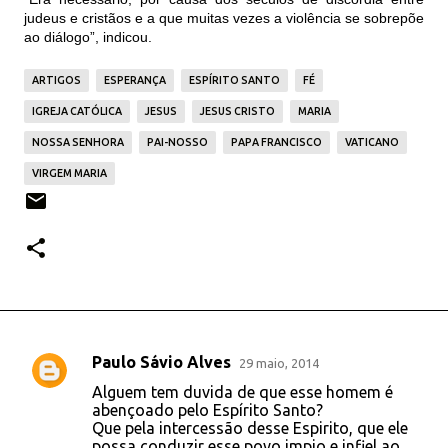
judeus e cristãos e a que muitas vezes a violência se sobrepõe
ao diálogo”, indicou.
ARTIGOS
ESPERANÇA
ESPÍRITO SANTO
FÉ
IGREJA CATÓLICA
JESUS
JESUS CRISTO
MARIA
NOSSA SENHORA
PAI-NOSSO
PAPA FRANCISCO
VATICANO
VIRGEM MARIA
Paulo Sávio Alves
29 maio, 2014
C
Alguem tem duvida de que esse homem é
o
abençoado pelo Espírito Santo?
Que pela intercessão desse Espirito, que ele
m
possa conduzir esse povo impio e infiel ao