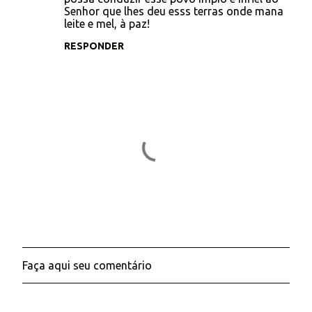
e
Senhor que lhes deu esss terras onde mana
leite e mel, à paz!
n
t
RESPONDER
á
r
i
o
s
Faça aqui seu comentário
P
o
s
t