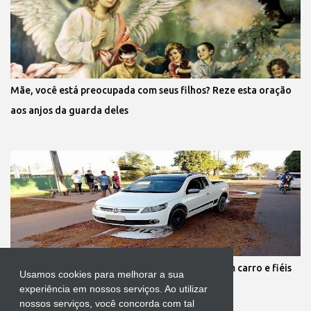
Mãe, você está preocupada com seus filhos? Reze esta oração
aos anjos da guarda deles
Protestante destrói tapete de Corpus Christi com carro e fiéis
Usamos cookies para melhorar a sua
se revoltam
experiência em nossos serviços. Ao utilizar
nossos serviços, você concorda com tal