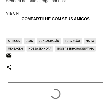
Senhora de Fátima, rogai por nós!
Via CN
COMPARTILHE COM SEUS AMIGOS
ARTIGOS
BLOG
CONSAGRAÇÃO
FORMAÇÃO
MARIA
MENSAGEM
NOSSA SENHORA
NOSSA SENHORA DE FÁTIMA
C
o
m