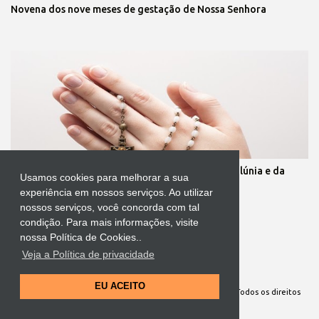
Novena dos nove meses de gestação de Nossa Senhora
Oração para quebrar as muralhas da inveja, da calúnia e da
Usamos cookies para melhorar a sua
mentira
experiência em nossos serviços. Ao utilizar
nossos serviços, você concorda com tal
condição. Para mais informações, visite
nossa Política de Cookies..
Veja a Política de privacidade
Tecnologia do Blogger
EU ACEITO
Site Oficial da Comunidade Nossa Senhora cuida de mim. Todos os direitos
reservados