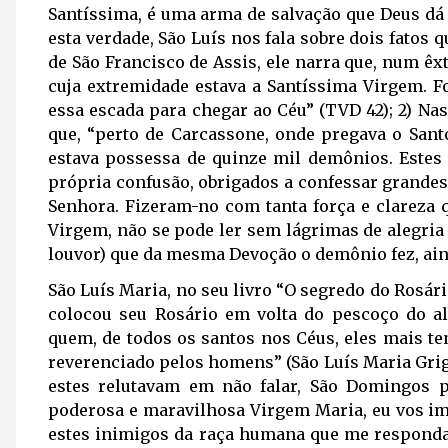
Santíssima, é uma arma de salvação que Deus dá 
esta verdade, São Luís nos fala sobre dois fatos
de São Francisco de Assis, ele narra que, num êx
cuja extremidade estava a Santíssima Virgem. F
essa escada para chegar ao Céu” (TVD 42); 2) N
que, “perto de Carcassone, onde pregava o Santo
estava possessa de quinze mil demônios. Estes
própria confusão, obrigados a confessar grande
Senhora. Fizeram-no com tanta força e clareza 
Virgem, não se pode ler sem lágrimas de alegria 
louvor) que da mesma Devoção o demônio fez, ain
São Luís Maria, no seu livro “O segredo do Rosári
colocou seu Rosário em volta do pescoço do a
quem, de todos os santos nos Céus, eles mais t
reverenciado pelos homens” (São Luís Maria Gri
estes relutavam em não falar, São Domingos p
poderosa e maravilhosa Virgem Maria, eu vos im
estes inimigos da raça humana que me respond