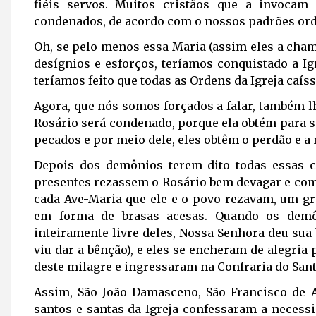
fiéis servos. Muitos cristãos que a invoca
condenados, de acordo com o nossos padrões ordi
Oh, se pelo menos essa Maria (assim eles a cha
desígnios e esforços, teríamos conquistado a Ig
teríamos feito que todas as Ordens da Igreja caí
Agora, que nós somos forçados a falar, também l
Rosário será condenado, porque ela obtém para s
pecados e por meio dele, eles obtêm o perdão e a
Depois dos demônios terem dito todas essas c
presentes rezassem o Rosário bem devagar e com
cada Ave-Maria que ele e o povo rezavam, um gr
em forma de brasas acesas. Quando os demô
inteiramente livre deles, Nossa Senhora deu su
viu dar a bênção), e eles se encheram de alegria
deste milagre e ingressaram na Confraria do San
Assim, São João Damasceno, São Francisco de 
santos e santas da Igreja confessaram a necess