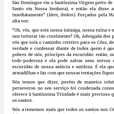
São Domingos viu a Santíssima Virgem perto de 
Santo viu Nossa Senhora), e então ela diss
imediatamente” (
Idem,
ibidem
). Forçados pela M
alta voz:
“Oh, vós, que sois nossa inimiga, nossa ruína e 
nos torturar tão cruelmente? Oh, Advogada dos p
vós que sois o caminho certeiro para os Céus, d
verdade e confessar diante de todos quem é qu
pobres de nós, príncipes da escuridão: então, o
todo-poderosa e ela pode salvar seus servos 
escuridão de nossa astúcia e sutileza. É ela q
armadilhas e faz com que nossas tentações fiquem
Nós temos que dizer, porém de maneira relu
perseverou no seu serviço foi condenada cono
oferece à Santíssima Trindade é mais precioso q
os santos.
Nós a tememos mais que todos os santos nos C