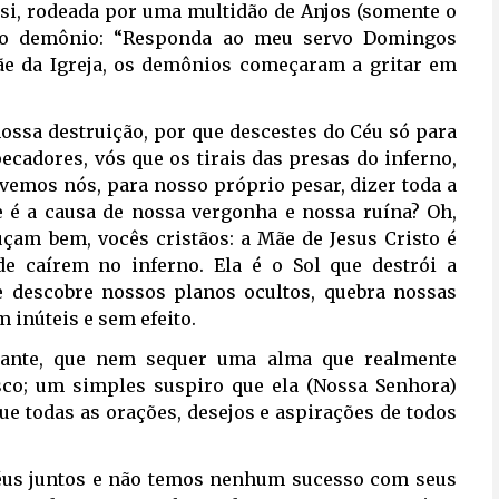
si, rodeada por uma multidão de Anjos (somente o
e ao demônio: “Responda ao meu servo Domingos
ãe da Igreja, os demônios começaram a gritar em
nossa destruição, por que descestes do Céu só para
ecadores, vós que os tirais das presas do inferno,
evemos nós, para nosso próprio pesar, dizer toda a
e é a causa de nossa vergonha e nossa ruína? Oh,
uçam bem, vocês cristãos: a Mãe de Jesus Cristo é
de caírem no inferno. Ela é o Sol que destrói a
ue descobre nossos planos ocultos, quebra nossas
 inúteis e sem efeito.
tante, que nem sequer uma alma que realmente
sco; um simples suspiro que ela (Nossa Senhora)
ue todas as orações, desejos e aspirações de todos
éus juntos e não temos nenhum sucesso com seus