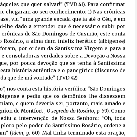
àqueles que quer salvar!” (TVD 41). Para confirmar
 que chegaram ao seu conhecimento: 1) Nas crônicas
tase, viu “uma grande escada que ia até o Céu, e em
oi-lhe dado a entender que é necessário subir por
as crônicas de São Domingos de Gusmão, este conta
 Rosário, a alma dum infeliz herético (albigense)
 foram, por ordem da Santíssima Virgem e para a
s e consoladoras verdades sobre a Devoção a Nossa
que, por pouca devoção que se tenha à Santíssima
esta história autêntica e o panegírico (discurso de
da que de má vontade” (TVD 42).
o”, nos conta esta história verídica: “São Domingos
lbigense e pediu que os demônios lhe dissessem
emiam, e quem deveria ser, portanto, mais amado e
gnion de Montfort ,
O segredo do Rosário
, p. 59). Como
ediu a intervenção de Nossa Senhora: “Oh, toda
ploro pelo poder do Santíssimo Rosário, ordene a
am” (
Idem
, p. 60). Mal tinha terminado esta oração,