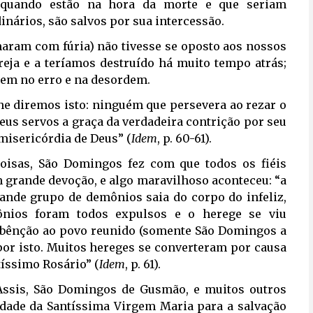
m quando estão na hora da morte e que seriam
nários, são salvos por sua intercessão.
maram com fúria) não tivesse se oposto aos nossos
reja e a teríamos destruído há muito tempo atrás;
ssem no erro e na desordem.
he diremos isto: ninguém que persevera ao rezar o
eus servos a graça da verdadeira contrição por seu
 misericórdia de Deus” (
Idem
, p. 60-61).
oisas, São Domingos fez com que todos os fiéis
 grande devoção, e algo maravilhoso aconteceu: “a
ande grupo de demônios saia do corpo do infeliz,
nios foram todos expulsos e o herege se viu
a bênção ao povo reunido (somente São Domingos a
 por isto. Muitos hereges se converteram por causa
tíssimo Rosário” (
Idem
, p. 61).
Assis, São Domingos de Gusmão, e muitos outros
idade da Santíssima Virgem Maria para a salvação