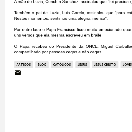
A mãe de Luzia, Conchín Sánchez, assinalou que "foi precioso
Também o pai de Luzia, Luis García, assinalou que "para ca
Nestes momentos, sentimos uma alegria imensa".
Por outro lado o Papa Francisco ficou muito emocionado quan
uns versos que ela mesma escreveu em braile.
O Papa recebeu do Presidente da ONCE, Miguel Carballed
compartilhado por pessoas cegas e não cegas.
ARTIGOS
BLOG
CATÓLICOS
JESUS
JESUS CRISTO
JOVE
C
o