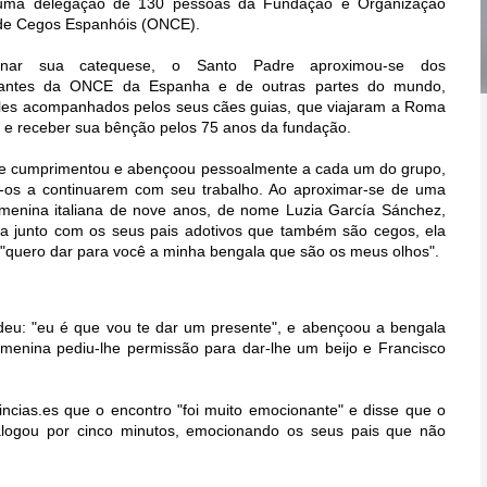
uma delegação de 130 pessoas da Fundação e Organização
de Cegos Espanhóis (ONCE).
inar sua catequese, o Santo Padre aproximou-se dos
tantes da ONCE da Espanha e de outras partes do mundo,
les acompanhados pelos seus cães guias, que viajaram a Roma
o e receber sua bênção pelos 75 anos da fundação.
ce cumprimentou e abençoou pessoalmente a cada um do grupo,
-os a continuarem com seu trabalho. Ao aproximar-se de uma
enina italiana de nove anos, de nome Luzia García Sánchez,
a junto com os seus pais adotivos que também são cegos, ela
: "quero dar para você a minha bengala que são os meus olhos".
deu: "eu é que vou te dar um presente", e abençoou a bengala
menina pediu-lhe permissão para dar-lhe um beijo e Francisco
incias.es que o encontro "foi muito emocionante" e disse que o
logou por cinco minutos, emocionando os seus pais que não