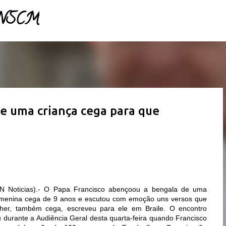
- NSCM
Pular para o conteúdo principal
e uma criança cega para que
N Noticias).- O Papa Francisco abençoou a bengala de uma
menina cega de 9 anos e escutou com emoção uns versos que
lher, também cega, escreveu para ele em Braile. O encontro
 durante a Audiência Geral desta quarta-feira quando Francisco