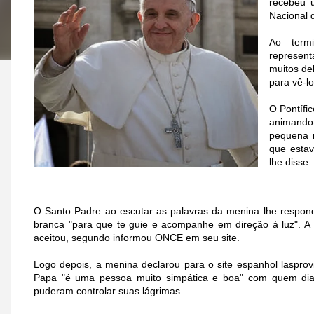
recebeu 
Nacional 
Ao term
represen
muitos de
para vê-l
O Pontífi
animando
pequena m
que estav
lhe disse
O Santo Padre ao escutar as palavras da menina lhe respon
branca "para que te guie e acompanhe em direção à luz". A 
aceitou, segundo informou ONCE em seu site.
Logo depois, a menina declarou para o site espanhol lasprov
Papa "é uma pessoa muito simpática e boa" com quem dia
puderam controlar suas lágrimas.