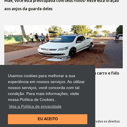
Mãe, você está preocupada com seus filhos? Reze esta oração
aos anjos da guarda deles
Protestante destrói tapete de Corpus Christi com carro e fiéis
Usamos cookies para melhorar a sua
se revoltam
experiência em nossos serviços. Ao utilizar
nossos serviços, você concorda com tal
condição. Para mais informações, visite
nossa Política de Cookies..
Veja a Política de privacidade
Tecnologia do Blogger
EU ACEITO
Site Oficial da Comunidade Nossa Senhora cuida de mim. Todos os direitos