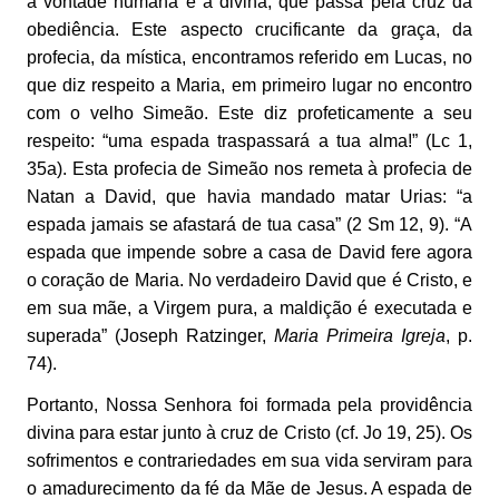
a vontade humana e a divina, que passa pela cruz da
obediência. Este aspecto crucificante da graça, da
profecia, da mística, encontramos referido em Lucas, no
que diz respeito a Maria, em primeiro lugar no encontro
com o velho Simeão. Este diz profeticamente a seu
respeito: “uma espada traspassará a tua alma!” (Lc 1,
35a). Esta profecia de Simeão nos remeta à profecia de
Natan a David, que havia mandado matar Urias: “a
espada jamais se afastará de tua casa” (2 Sm 12, 9). “A
espada que impende sobre a casa de David fere agora
o coração de Maria. No verdadeiro David que é Cristo, e
em sua mãe, a Virgem pura, a maldição é executada e
superada” (Joseph Ratzinger,
Maria Primeira Igreja
, p.
74).
Portanto, Nossa Senhora foi formada pela providência
divina para estar junto à cruz de Cristo (cf. Jo 19, 25). Os
sofrimentos e contrariedades em sua vida serviram para
o amadurecimento da fé da Mãe de Jesus. A espada de