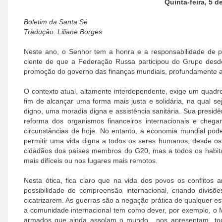
Quinta-feira, 5 
Boletim da Santa Sé
Tradução: Liliane Borges
Neste ano, o Senhor tem a honra e a responsabilidade de p
ciente de que a Federação Russa participou do Grupo des
promoção do governo das finanças mundiais, profundamente af
O contexto atual, altamente interdependente, exige um quadro 
fim de alcançar uma forma mais justa e solidária, na qual 
digno, uma moradia digna e assistência sanitária. Sua presi
reforma dos organismos financeiros internacionais e che
circunstâncias de hoje. No entanto, a economia mundial po
permitir uma vida digna a todos os seres humanos, desde os
cidadãos dos países membros do G20, mas a todos os habita
mais difíceis ou nos lugares mais remotos.
Nesta ótica, fica claro que na vida dos povos os conflito
possibilidade de compreensão internacional, criando divis
cicatrizarem. As guerras são a negação prática de qualquer e
a comunidade internacional tem como dever, por exemplo, o Mi
armados que ainda assolam o mundo, nos apresentam todo