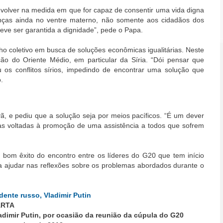
volver na medida em que for capaz de consentir uma vida digna
nças ainda no ventre materno, não somente aos cidadãos dos
eve ser garantida a dignidade”, pede o Papa.
o coletivo em busca de soluções econômicas igualitárias. Neste
ção do Oriente Médio, em particular da Síria. “Dói pensar que
u os conflitos sírios, impedindo de encontrar uma solução que
.
vã, e pediu que a solução seja por meios pacíficos. “É um dever
as voltadas à promoção de uma assistência a todos que sofrem
 bom êxito do encontro entre os líderes do G20 que tem início
sa ajudar nas reflexões sobre os problemas abordados durante o
ARTA
adimir Putin, por ocasião da reunião da cúpula do G20