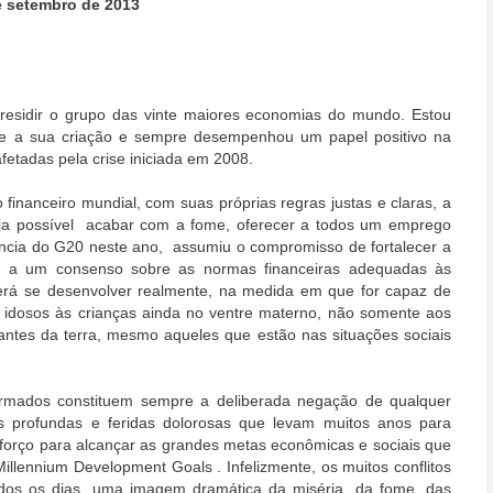
de setembro de 2013
residir o grupo das vinte maiores economias do mundo. Estou
de a sua criação e sempre desempenhou um papel positivo na
etadas pela crise iniciada em 2008.
financeiro mundial, com suas próprias regras justas e claras, a
seja possível acabar com a fome, oferecer a todos um emprego
dência do G20 neste ano, assumiu o compromisso de fortalecer a
gar a um consenso sobre as normas financeiras adequadas às
derá se desenvolver realmente, na medida em que for capaz de
 idosos às crianças ainda no ventre materno, não somente aos
ntes da terra, mesmo aqueles que estão nas situações sociais
s armados constituem sempre a deliberada negação de qualquer
ões profundas e feridas dolorosas que levam muitos anos para
sforço para alcançar as grandes metas econômicas e sociais que
llennium Development Goals . Infelizmente, os muitos conflitos
s os dias, uma imagem dramática da miséria, da fome, das