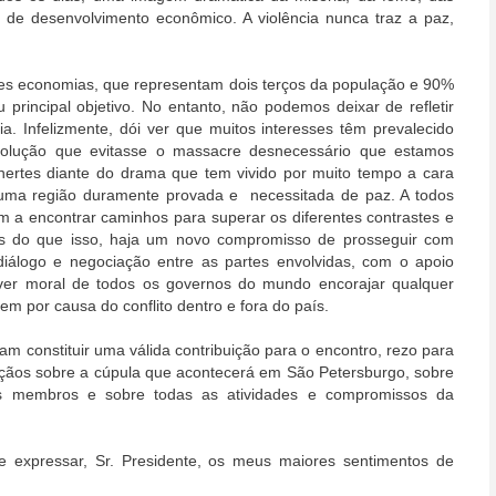
de desenvolvimento econômico. A violência nunca traz a paz,
res economias, que representam dois terços da população e 90%
principal objetivo. No entanto, não podemos deixar de refletir
ia. Infelizmente, dói ver que muitos interesses têm prevalecido
a solução que evitasse o massacre desnecessário que estamos
nertes diante do drama que tem vivido por muito tempo a cara
 uma região duramente provada e necessitada de paz. A todos
em a encontrar caminhos para superar os diferentes contrastes e
is do que isso, haja um novo compromisso de prosseguir com
iálogo e negociação entre as partes envolvidas, com o apoio
ver moral de todos os governos do mundo encorajar qualquer
em por causa do conflito dentro e fora do país.
m constituir uma válida contribuição para o encontro, rezo para
nçãos sobre a cúpula que acontecerá em São Petersburgo, sobre
os membros e sobre todas as atividades e compromissos da
e expressar, Sr. Presidente, os meus maiores sentimentos de