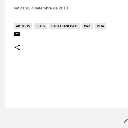
Vaticano, 4 setembre de 2013
ARTIGOS
BLOG
PAPA FRANCISCO
PAZ
VIDA
C
o
m
e
n
t