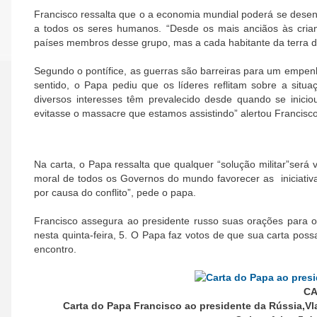
Francisco ressalta que o a economia mundial poderá se desen
a todos os seres humanos. “Desde os mais anciãos às cria
países membros desse grupo, mas a cada habitante da terra d
Segundo o pontífice, as guerras são barreiras para um empenh
sentido, o Papa pediu que os líderes reflitam sobre a situa
diversos interesses têm prevalecido desde quando se inicio
evitasse o massacre que estamos assistindo” alertou Francisco
Na carta, o Papa ressalta que qualquer “solução militar”será 
moral de todos os Governos do mundo favorecer as iniciativ
por causa do conflito”, pede o papa.
Francisco assegura ao presidente russo suas orações para o
nesta quinta-feira, 5. O Papa faz votos de que sua carta pos
encontro.
C
Carta do Papa Francisco ao presidente da Rússia,Vl