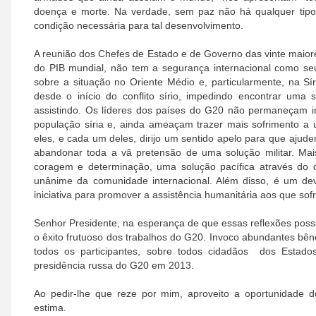
doença e morte. Na verdade, sem paz não há qualquer tipo 
condição necessária para tal desenvolvimento.
A reunião dos Chefes de Estado e de Governo das vinte maio
do PIB mundial, não tem a segurança internacional como seu 
sobre a situação no Oriente Médio e, particularmente, na Sír
desde o início do conflito sírio, impedindo encontrar um
assistindo. Os líderes dos países do G20 não permaneçam i
população síria e, ainda ameaçam trazer mais sofrimento a
eles, e cada um deles, dirijo um sentido apelo para que ajud
abandonar toda a vã pretensão de uma solução militar. Ma
coragem e determinação, uma solução pacífica através do d
unânime da comunidade internacional. Além disso, é um de
iniciativa para promover a assistência humanitária aos que sofr
Senhor Presidente, na esperança de que essas reflexões possa
o êxito frutuoso dos trabalhos do G20. Invoco abundantes bê
todos os participantes, sobre todos cidadãos dos Estad
presidência russa do G20 em 2013.
Ao pedir-lhe que reze por mim, aproveito a oportunidade d
estima.