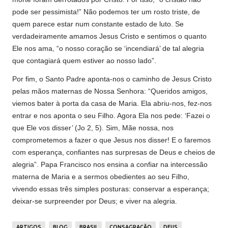
pode ser pessimista!” Não podemos ter um rosto triste, de
quem parece estar num constante estado de luto. Se
verdadeiramente amamos Jesus Cristo e sentimos o quanto
Ele nos ama, “o nosso coração se ‘incendiará’ de tal alegria
que contagiará quem estiver ao nosso lado”.
Por fim, o Santo Padre aponta-nos o caminho de Jesus Cristo
pelas mãos maternas de Nossa Senhora: “Queridos amigos,
viemos bater à porta da casa de Maria. Ela abriu-nos, fez-nos
entrar e nos aponta o seu Filho. Agora Ela nos pede: ‘Fazei o
que Ele vos disser’ (Jo 2, 5). Sim, Mãe nossa, nos
comprometemos a fazer o que Jesus nos disser! E o faremos
com esperança, confiantes nas surpresas de Deus e cheios de
alegria”. Papa Francisco nos ensina a confiar na intercessão
materna de Maria e a sermos obedientes ao seu Filho,
vivendo essas três simples posturas: conservar a esperança;
deixar-se surpreender por Deus; e viver na alegria.
ARTIGOS
BLOG
BRASIL
CONSAGRAÇÃO
DEUS