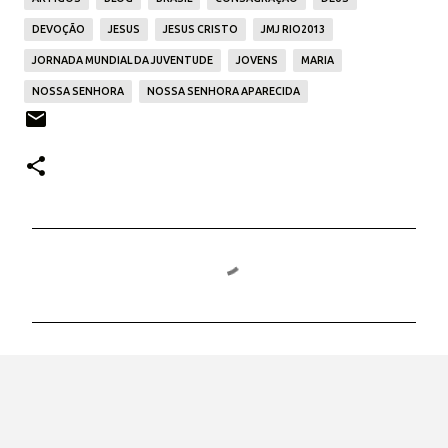
DEVOÇÃO
JESUS
JESUS CRISTO
JMJ RIO2013
JORNADA MUNDIAL DA JUVENTUDE
JOVENS
MARIA
NOSSA SENHORA
NOSSA SENHORA APARECIDA
C
o
m
e
n
t
á