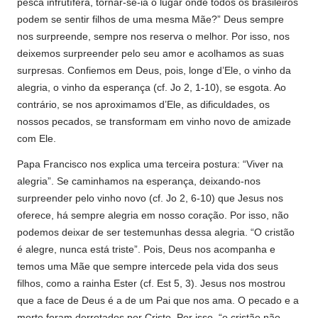
pesca infrutífera, tornar-se-ia o lugar onde todos os brasileiros
podem se sentir filhos de uma mesma Mãe?” Deus sempre
nos surpreende, sempre nos reserva o melhor. Por isso, nos
deixemos surpreender pelo seu amor e acolhamos as suas
surpresas. Confiemos em Deus, pois, longe d’Ele, o vinho da
alegria, o vinho da esperança (cf. Jo 2, 1-10), se esgota. Ao
contrário, se nos aproximamos d’Ele, as dificuldades, os
nossos pecados, se transformam em vinho novo de amizade
com Ele.
Papa Francisco nos explica uma terceira postura: “Viver na
alegria”. Se caminhamos na esperança, deixando-nos
surpreender pelo vinho novo (cf. Jo 2, 6-10) que Jesus nos
oferece, há sempre alegria em nosso coração. Por isso, não
podemos deixar de ser testemunhas dessa alegria. “O cristão
é alegre, nunca está triste”. Pois, Deus nos acompanha e
temos uma Mãe que sempre intercede pela vida dos seus
filhos, como a rainha Ester (cf. Est 5, 3). Jesus nos mostrou
que a face de Deus é a de um Pai que nos ama. O pecado e a
morte foram derrotados por Cristo. Por isso, “o cristão não