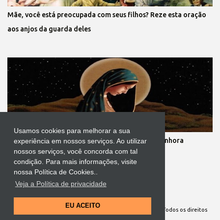
Mãe, você está preocupada com seus filhos? Reze esta oração
aos anjos da guarda deles
Usamos cookies para melhorar a sua
Novena dos nove meses de gestação de Nossa Senhora
experiência em nossos serviços. Ao utilizar
nossos serviços, você concorda com tal
condição. Para mais informações, visite
nossa Política de Cookies..
Veja a Política de privacidade
Tecnologia do Blogger
EU ACEITO
Site Oficial da Comunidade Nossa Senhora cuida de mim. Todos os direitos