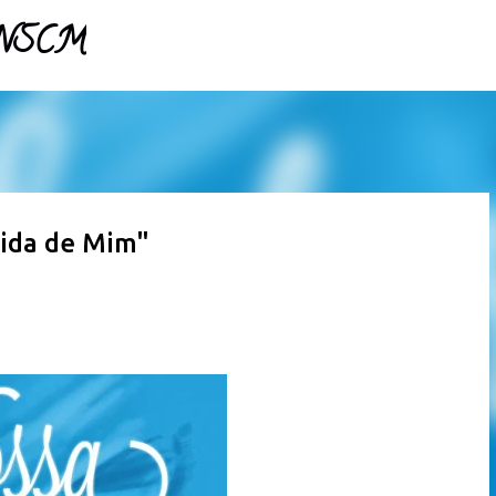
- NSCM
Pular para o conteúdo principal
uida de Mim"