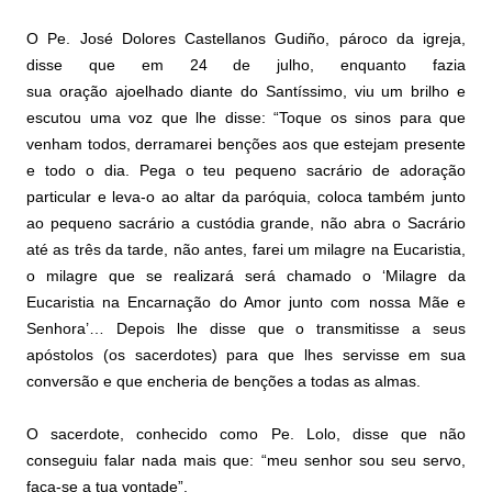
O Pe. José Dolores Castellanos Gudiño, pároco da igreja,
disse que em 24 de julho, enquanto fazia
sua
oração
ajoelhado diante do Santíssimo, viu um brilho e
escutou uma voz que lhe disse: “Toque os sinos para que
venham todos, derramarei benções aos que estejam presente
e todo o dia. Pega o teu pequeno sacrário de adoração
particular e leva-o ao altar da paróquia, coloca também junto
ao pequeno sacrário a custódia grande, não abra o Sacrário
até as três da tarde, não antes, farei um milagre na
Eucaristia
,
o milagre que se realizará será chamado o ‘Milagre da
Eucaristia na Encarnação do Amor junto com nossa Mãe e
Senhora’… Depois lhe disse que o transmitisse a seus
apóstolos (os sacerdotes) para que lhes servisse em sua
conversão e que encheria de benções a todas as almas.
O sacerdote, conhecido como Pe. Lolo, disse que não
conseguiu falar nada mais que: “meu senhor sou seu servo,
faça-se a tua vontade”.