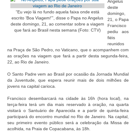
Angelus
deste
“Eu vejo lá no fundo aquela faixa onde está
domingo,
escrito ‘Boa Viagem!’”, disse o Papa no Angelus
21, o Papa
deste domingo, 21, ao comentar sobre a viagem
Francisco
que fará ao Brasil nesta semana (Foto: CTV)
pediu aos
fiéis
reunidos
na Praça de São Pedro, no Vaticano, que o acompanhem com
as orações na viagem que fará a partir desta segunda-feira,
22, ao Rio de Janeiro.
O Santo Padre vem ao Brasil por ocasião da Jornada Mundial
da Juventude, que espera reunir mais de dois milhões de
jovens na capital carioca.
Francisco desembarcará na cidade às 16h (hora local), na
terça-feira terá um dia mais reservado à oração, na quarta
visitará o Santuário de Aparecida e a partir de quinta-feira
participará do encontro mundial no Rio de Janeiro. Na capital,
seu primeiro evento público será a celebração da Missa de
acolhida, na Praia de Copacabana, às 18h.