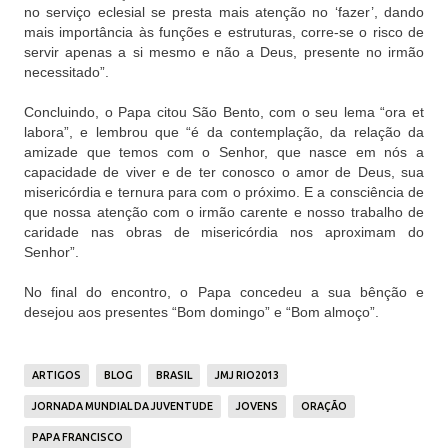
no serviço eclesial se presta mais atenção no ‘fazer’, dando
mais importância às funções e estruturas, corre-se o risco de
servir apenas a si mesmo e não a Deus, presente no irmão
necessitado”.
Concluindo, o Papa citou São Bento, com o seu lema “ora et
labora”, e lembrou que “é da contemplação, da relação da
amizade que temos com o Senhor, que nasce em nós a
capacidade de viver e de ter conosco o amor de Deus, sua
misericórdia e ternura para com o próximo. E a consciência de
que nossa atenção com o irmão carente e nosso trabalho de
caridade nas obras de misericórdia nos aproximam do
Senhor”.
No final do encontro, o Papa concedeu a sua bênção e
desejou aos presentes “Bom domingo” e “Bom almoço”.
ARTIGOS
BLOG
BRASIL
JMJ RIO2013
JORNADA MUNDIAL DA JUVENTUDE
JOVENS
ORAÇÃO
PAPA FRANCISCO