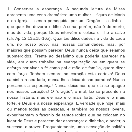
1. Conservar a esperança. A segunda leitura da Missa
apresenta uma cena dramática: uma mulher – figura de Maria
e da Igreja – sendo perseguida por um Dragão – o diabo –
que quer lhe devorar o filho. A cena, porém, não é de morte,
mas de vida, porque Deus intervém e coloca o filho a salvo
(cfr. Ap 12,13a.15-16a). Quantas dificuldades na vida de cada
um, no nosso povo, nas nossas comunidades, mas, por
maiores que possam parecer, Deus nunca deixa que sejamos
submergidos. Frente ao desânimo que poderia aparecer na
vida, em quem trabalha na evangelização ou em quem se
esforça por viver a fé como pai e mãe de família, quero dizer
com força: Tenham sempre no coração esta certeza! Deus
caminha a seu lado, nunca lhes deixa desamparados! Nunca
percamos a esperança! Nunca deixemos que ela se apague
nos nossos corações! O “dragão”, o mal, faz-se presente na
nossa história, mas ele não é o mais forte. Deus é o mais
forte, e Deus é a nossa esperança! É verdade que hoje, mais
ou menos todas as pessoas, e também os nossos jovens,
experimentam o fascínio de tantos ídolos que se colocam no
lugar de Deus e parecem dar esperança: o dinheiro, o poder, o
sucesso, o prazer. Frequentemente, uma sensação de solidão