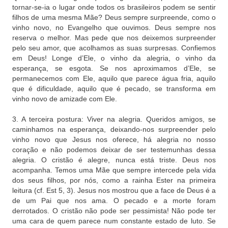
tornar-se-ia o lugar onde todos os brasileiros podem se sentir
filhos de uma mesma Mãe? Deus sempre surpreende, como o
vinho novo, no Evangelho que ouvimos. Deus sempre nos
reserva o melhor. Mas pede que nos deixemos surpreender
pelo seu amor, que acolhamos as suas surpresas. Confiemos
em Deus! Longe d’Ele, o vinho da alegria, o vinho da
esperança, se esgota. Se nos aproximamos d’Ele, se
permanecemos com Ele, aquilo que parece água fria, aquilo
que é dificuldade, aquilo que é pecado, se transforma em
vinho novo de amizade com Ele.
3. A terceira postura: Viver na alegria. Queridos amigos, se
caminhamos na esperança, deixando-nos surpreender pelo
vinho novo que Jesus nos oferece, há alegria no nosso
coração e não podemos deixar de ser testemunhas dessa
alegria. O cristão é alegre, nunca está triste. Deus nos
acompanha. Temos uma Mãe que sempre intercede pela vida
dos seus filhos, por nós, como a rainha Ester na primeira
leitura (cf. Est 5, 3). Jesus nos mostrou que a face de Deus é a
de um Pai que nos ama. O pecado e a morte foram
derrotados. O cristão não pode ser pessimista! Não pode ter
uma cara de quem parece num constante estado de luto. Se