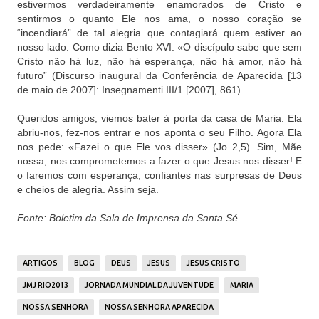
estivermos verdadeiramente enamorados de Cristo e
sentirmos o quanto Ele nos ama, o nosso coração se
“incendiará” de tal alegria que contagiará quem estiver ao
nosso lado. Como dizia Bento XVI: «O discípulo sabe que sem
Cristo não há luz, não há esperança, não há amor, não há
futuro” (Discurso inaugural da Conferência de Aparecida [13
de maio de 2007]: Insegnamenti III/1 [2007], 861).
Queridos amigos, viemos bater à porta da casa de Maria. Ela
abriu-nos, fez-nos entrar e nos aponta o seu Filho. Agora Ela
nos pede: «Fazei o que Ele vos disser» (Jo 2,5). Sim, Mãe
nossa, nos comprometemos a fazer o que Jesus nos disser! E
o faremos com esperança, confiantes nas surpresas de Deus
e cheios de alegria. Assim seja.
Fonte: Boletim da Sala de Imprensa da Santa Sé
ARTIGOS
BLOG
DEUS
JESUS
JESUS CRISTO
JMJ RIO2013
JORNADA MUNDIAL DA JUVENTUDE
MARIA
NOSSA SENHORA
NOSSA SENHORA APARECIDA