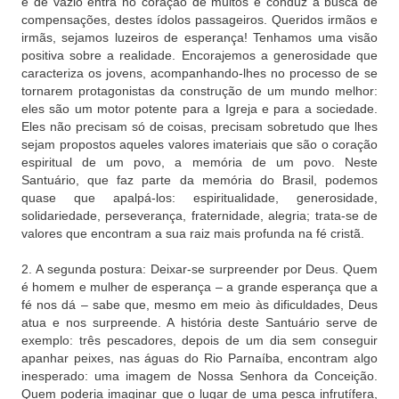
e de vazio entra no coração de muitos e conduz à busca de
compensações, destes ídolos passageiros. Queridos irmãos e
irmãs, sejamos luzeiros de esperança! Tenhamos uma visão
positiva sobre a realidade. Encorajemos a generosidade que
caracteriza os jovens, acompanhando-lhes no processo de se
tornarem protagonistas da construção de um mundo melhor:
eles são um motor potente para a Igreja e para a sociedade.
Eles não precisam só de coisas, precisam sobretudo que lhes
sejam propostos aqueles valores imateriais que são o coração
espiritual de um povo, a memória de um povo. Neste
Santuário, que faz parte da memória do Brasil, podemos
quase que apalpá-los: espiritualidade, generosidade,
solidariedade, perseverança, fraternidade, alegria; trata-se de
valores que encontram a sua raiz mais profunda na fé cristã.
2. A segunda postura: Deixar-se surpreender por Deus. Quem
é homem e mulher de esperança – a grande esperança que a
fé nos dá – sabe que, mesmo em meio às dificuldades, Deus
atua e nos surpreende. A história deste Santuário serve de
exemplo: três pescadores, depois de um dia sem conseguir
apanhar peixes, nas águas do Rio Parnaíba, encontram algo
inesperado: uma imagem de Nossa Senhora da Conceição.
Quem poderia imaginar que o lugar de uma pesca infrutífera,