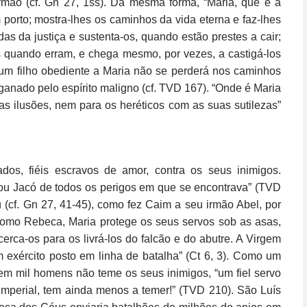
irmão (cf. Gn 27, 1ss). Da mesma forma, “Maria, que é a
 porto; mostra-lhes os caminhos da vida eterna e faz-lhes
as da justiça e sustenta-os, quando estão prestes a cair;
s quando erram, e chega mesmo, por vezes, a castigá-los
m filho obediente a Maria não se perderá nos caminhos
ganado pelo espírito maligno (cf. TVD 167). “Onde é Maria
s ilusões, nem para os heréticos com as suas sutilezas”
os, fiéis escravos de amor, contra os seus inimigos.
vrou Jacó de todos os perigos em que se encontrava” (TVD
 (cf. Gn 27, 41-45), como fez Caim a seu irmão Abel, por
. Como Rebeca, Maria protege os seus servos sob as asas,
cerca-os para os livrá-los do falcão e do abutre. A Virgem
xército posto em linha de batalha” (Ct 6, 3). Como um
m mil homens não teme os seus inimigos, “um fiel servo
imperial, tem ainda menos a temer!” (TVD 210). São Luís