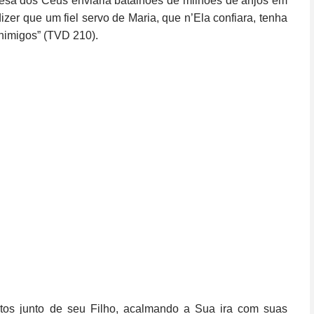
esa dos Céus enviaria batalhões de milhões de anjos em
zer que um fiel servo de Maria, que n’Ela confiara, tenha
inimigos” (TVD 210).
otos junto de seu Filho, acalmando a Sua ira com suas