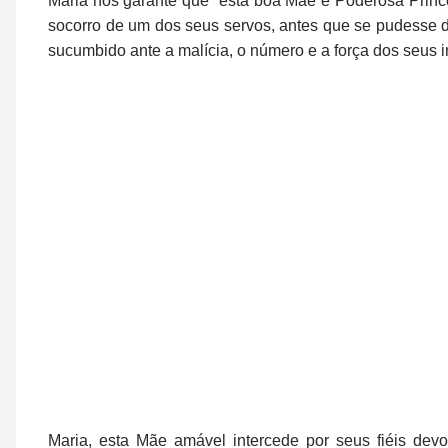
Maria nos garante que “esta boa Mãe e Poderosa Princ
socorro de um dos seus servos, antes que se pudesse di
sucumbido ante a malícia, o número e a força dos seus 
Maria, esta Mãe amável intercede por seus fiéis dev