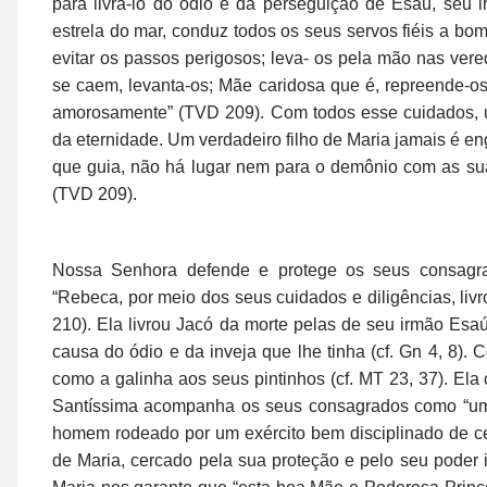
para livrá-lo do ódio e da perseguição de Esaú, seu 
estrela do mar, conduz todos os seus servos fiéis a bom
evitar os passos perigosos; leva- os pela mão nas vered
se caem, levanta-os; Mãe caridosa que é, repreende-o
amorosamente” (TVD 209). Com todos esse cuidados, u
da eternidade. Um verdadeiro filho de Maria jamais é en
que guia, não há lugar nem para o demônio com as sua
(TVD 209).
Nossa Senhora defende e protege os seus consagrad
“Rebeca, por meio dos seus cuidados e diligências, li
210). Ela livrou Jacó da morte pelas de seu irmão Esaú
causa do ódio e da inveja que lhe tinha (cf. Gn 4, 8)
como a galinha aos seus pintinhos (cf. MT 23, 37). Ela 
Santíssima acompanha os seus consagrados como “um e
homem rodeado por um exército bem disciplinado de ce
de Maria, cercado pela sua proteção e pelo seu poder 