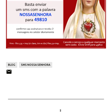
BLOG
SMS NOSSA SENHORA
C