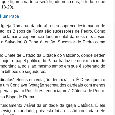
o que ligares na terra será ligado nos céus, e tudo o que
 13-20).
 Igreja Romana, dando aí o seu supremo testemunho de
sto, os Bispos de Roma são sucessores de Pedro. Como
 proclamar a experiência fundamental da nossa fé: Jesus
o, o Salvador! O Papa é, então, Sucessor de Pedro como
mo Chefe de Estado da Cidade do Vaticano, donde detém
e hoje, o papel político do Papa traduz-se no exercício de
e importância, pois, ao mesmo tempo em que é soberano do
om bilhões de seguidores.
ndidatos” eleitos em votação democrática. É Deus quem o
o de um Conclave (votação secreta dos cardeais com menos
a, apenas quatro Pontífices renunciaram à Cátedra de Pedro.
como Bispo de Roma
fundamento visível da unidade da Igreja Católica. É ele
erviço e caridade, pois esta foi a missão confiada a ele