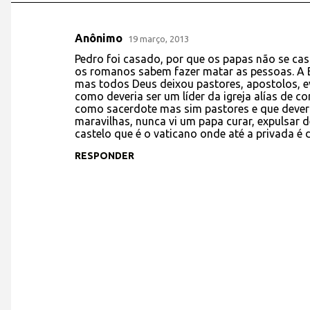
Anônimo
19 março, 2013
C
Pedro foi casado, por que os papas não se ca
o
os romanos sabem fazer matar as pessoas. A Bíb
mas todos Deus deixou pastores, apostolos, ev
m
como deveria ser um líder da igreja alías de c
e
como sacerdote mas sim pastores e que deveri
maravilhas, nunca vi um papa curar, expulsar
n
castelo que é o vaticano onde até a privada é 
t
RESPONDER
á
r
i
o
s