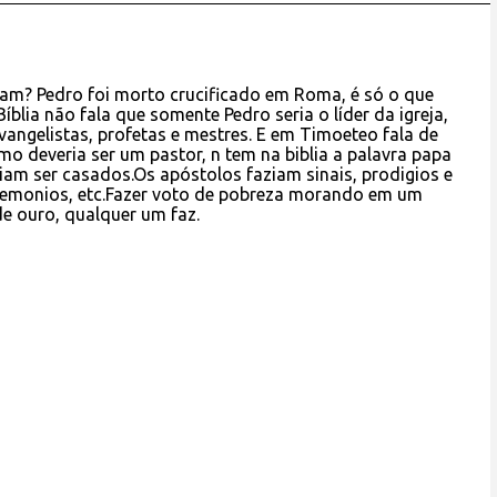
sam? Pedro foi morto crucificado em Roma, é só o que
lia não fala que somente Pedro seria o líder da igreja,
angelistas, profetas e mestres. E em Timoeteo fala de
omo deveria ser um pastor, n tem na biblia a palavra papa
am ser casados.Os apóstolos faziam sinais, prodigios e
 demonios, etc.Fazer voto de pobreza morando em um
de ouro, qualquer um faz.