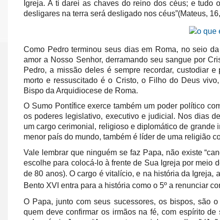
Igreja. A ti darei as chaves do reino dos céus; e tudo 
desligares na terra será desligado nos céus”
(Mateus, 16,
Como Pedro terminou seus dias em Roma, no seio da
amor a Nosso Senhor, derramando seu sangue por Cri
Pedro, a missão deles é sempre recordar, custodiar e
morto e ressuscitado é o Cristo, o Filho do Deus viv
Bispo da Arquidiocese de Roma.
O Sumo Pontífice exerce também um poder político co
os poderes legislativo, executivo e judicial. Nos dias d
um cargo cerimonial, religioso e diplomático de grand
menor país do mundo, também é líder de uma religião c
Vale lembrar que ninguém se faz Papa, não existe “ca
escolhe para colocá-lo à frente de Sua Igreja por mei
de 80 anos).
O cargo é vitalício, e na história da Igrej
Bento XVI entra para a história como o 5º a renunciar 
O Papa, junto com seus sucessores, os bispos, são o 
quem deve confirmar os irmãos na fé, com espírito de s