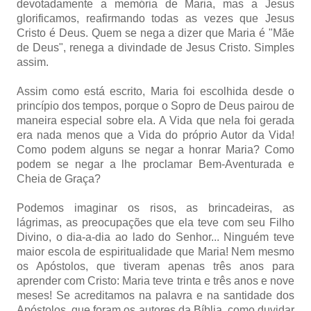
devotadamente a memória de Maria, mas a Jesus
glorificamos, reafirmando todas as vezes que Jesus
Cristo é Deus. Quem se nega a dizer que Maria é "Mãe
de Deus", renega a divindade de Jesus Cristo. Simples
assim.
Assim como está escrito, Maria foi escolhida desde o
princípio dos tempos, porque o Sopro de Deus pairou de
maneira especial sobre ela. A Vida que nela foi gerada
era nada menos que a Vida do próprio Autor da Vida!
Como podem alguns se negar a honrar Maria? Como
podem se negar a lhe proclamar Bem-Aventurada e
Cheia de Graça?
Podemos imaginar os risos, as brincadeiras, as
lágrimas, as preocupações que ela teve com seu Filho
Divino, o dia-a-dia ao lado do Senhor... Ninguém teve
maior escola de espiritualidade que Maria! Nem mesmo
os Apóstolos, que tiveram apenas três anos para
aprender com Cristo: Maria teve trinta e três anos e nove
meses! Se acreditamos na palavra e na santidade dos
Apóstolos, que foram os autores da Bíblia, como duvidar