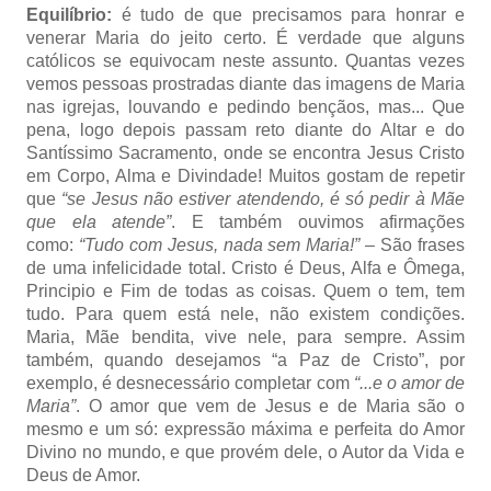
Equilíbrio:
é tudo de que precisamos para honrar e
venerar Maria do jeito certo. É verdade que alguns
católicos se equivocam neste assunto. Quantas vezes
vemos pessoas prostradas diante das imagens de Maria
nas igrejas, louvando e pedindo bençãos, mas... Que
pena, logo depois passam reto diante do Altar e do
Santíssimo Sacramento, onde se encontra Jesus Cristo
em Corpo, Alma e Divindade! Muitos gostam de repetir
que
“se Jesus não estiver atendendo, é só pedir à Mãe
que ela atende”
. E também ouvimos afirmações
como:
“Tudo com Jesus, nada sem Maria!”
– São frases
de uma infelicidade total. Cristo é Deus, Alfa e Ômega,
Principio e Fim de todas as coisas. Quem o tem, tem
tudo. Para quem está nele, não existem condições.
Maria, Mãe bendita, vive nele, para sempre. Assim
também, quando desejamos “a Paz de Cristo”, por
exemplo, é desnecessário completar com
“...e o amor de
Maria”
. O amor que vem de Jesus e de Maria são o
mesmo e um só: expressão máxima e perfeita do Amor
Divino no mundo, e que provém dele, o Autor da Vida e
Deus de Amor.