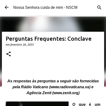
Pular para o conteúdo principal
Nossa Senhora cuida de mim - NSCM
Perguntas Frequentes: Conclave
em
fevereiro 26, 2013
As respostas às perguntas a seguir são fornecidas
pela Rádio Vaticano (www.radiovaticana.va) e
Agência Zenit (
www.zenit.org
)
O que é um