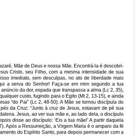
Nazaré, Mãe de Deus e nossa Mãe. Encontrá-la é descobri-
sus Cristo, seu Filho, com a mesma intensidade de sua
sso imediato, sem desculpas, no ato de liberdade mais
qui a serva do Senhor! Faça-se em mim segundo a tua
o anúncio da dor, espada que transpassa a alma (Lc 2, 35),
ualquer custo, fugindo para o Egito (Mt 2, 13-15), e ainda
sas “do Pai” (Lc 2, 48-50). A Mãe se tornou discípula do
s pés da Cruz: “Junto à cruz de Jesus, estavam de pé sua
alena. Jesus, ao ver sua mãe e, ao lado dela, o discípulo
epois disse ao discípulo: ‘Eis a tua mãe!’ A partir daquela
27). Após a Ressurreição, a Virgem Maria é o amparo da fé
mamento do Espírito Santo, para depois permanecer com a