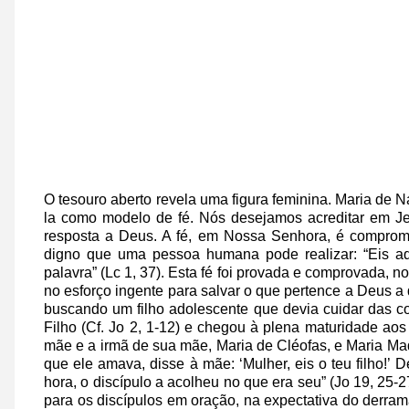
O tesouro aberto revela uma figura feminina. Maria de 
la como modelo de fé. Nós desejamos acreditar em Je
resposta a Deus. A fé, em Nossa Senhora, é compromi
digno que uma pessoa humana pode realizar: “Eis a
palavra” (Lc 1, 37). Esta fé foi provada e comprovada, n
no esforço ingente para salvar o que pertence a Deus a q
buscando um filho adolescente que devia cuidar das coi
Filho (Cf. Jo 2, 1-12) e chegou à plena maturidade ao
mãe e a irmã de sua mãe, Maria de Cléofas, e Maria Mad
que ele amava, disse à mãe: ‘Mulher, eis o teu filho!’ D
hora, o discípulo a acolheu no que era seu” (Jo 19, 25-
para os discípulos em oração, na expectativa do derra