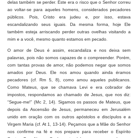
delas também se perder. Este era o risco que o Senhor correu
ao voltar-se para aqueles homens, considerados pecadores
públicos. Pois, Cristo era judeu e, por isso, estava
escandalizando seus iguais. Da mesma forma, hoje Ele
também esteja arriscando perder outras ovelhas visitando a
mim e a você, mesmo quanto estamos em pecado.
O amor de Deus é assim, escandaliza e nos deixa sem
palavras, pois não somos capazes de o compreender. Porém,
com tantas provas de amor, não podemos negar que somos
amados por Deus. Ele nos amou quando ainda éramos
pecadores (cf. Rm 5, 8), como amou aqueles publicanos.
Como Mateus, que se chamava Levi e era cobrador de
impostos, respondamos ao chamado de Jesus, que nos diz:
“Segue-me!” (Mc 2, 14). Sigamos os passos de Mateus, que
depois da Ascensão de Jesus, permaneceu em Jerusalém
unido em oração com os outros apóstolos e discípulos e a
Virgem Maria (cf. At 1, 13-14). Peçamos que a Mãe do Senhor
nos confirme na fé e nos prepare para receber o Espírito