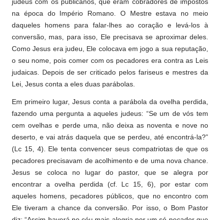
judeus com os publicanos, que eram cobradores de impostos
na época do Império Romano. O Mestre estava no meio
daqueles homens para falar-lhes ao coração e levá-los à
conversão, mas, para isso, Ele precisava se aproximar deles.
Como Jesus era judeu, Ele colocava em jogo a sua reputação,
o seu nome, pois comer com os pecadores era contra as Leis
judaicas. Depois de ser criticado pelos fariseus e mestres da
Lei, Jesus conta a eles duas parábolas.
Em primeiro lugar, Jesus conta a parábola da ovelha perdida,
fazendo uma pergunta a aqueles judeus: “Se um de vós tem
cem ovelhas e perde uma, não deixa as noventa e nove no
deserto, e vai atrás daquela que se perdeu, até encontrá-la?”
(Lc 15, 4). Ele tenta convencer seus compatriotas de que os
pecadores precisavam de acolhimento e de uma nova chance.
Jesus se coloca no lugar do pastor, que se alegra por
encontrar a ovelha perdida (cf. Lc 15, 6), por estar com
aqueles homens, pecadores públicos, que no encontro com
Ele tiveram a chance da conversão. Por isso, o Bom Pastor
diz: “Assim haverá no céu mais alegria por um só pecador que