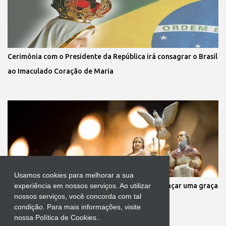
Cerimônia com o Presidente da República irá consagrar o Brasil
ao Imaculado Coração de Maria
Usamos cookies para melhorar a sua
Oração a infalível ao Divino Pai Eterno para alcançar uma graça
experiência em nossos serviços. Ao utilizar
nossos serviços, você concorda com tal
condição. Para mais informações, visite
nossa Política de Cookies..