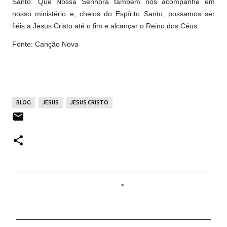
Santo. Que Nossa Senhora também nos acompanhe em
nosso ministério e, cheios do Espírito Santo, possamos ser
fiéis a Jesus Cristo até o fim e alcançar o Reino dos Céus.
Fonte: Canção Nova
BLOG
JESUS
JESUS CRISTO
C
o
m