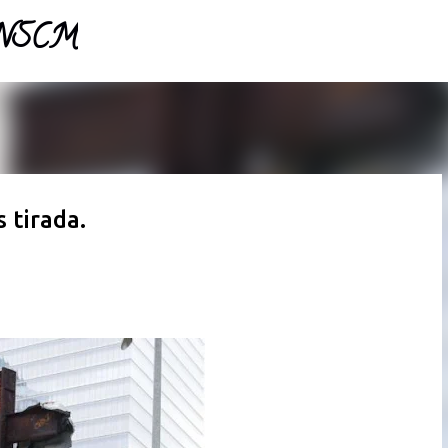
- NSCM
Pular para o conteúdo principal
 tirada.