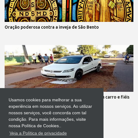
Oração poderosa contra a inveja de São Bento
Protestante destrói tapete de Corpus Christi com carro e fiéis
Usamos cookies para melhorar a sua
se revoltam
experiência em nossos serviços. Ao utilizar
nossos serviços, você concorda com tal
condição. Para mais informações, visite
nossa Política de Cookies..
Veja a Política de privacidade
Tecnologia do Blogger