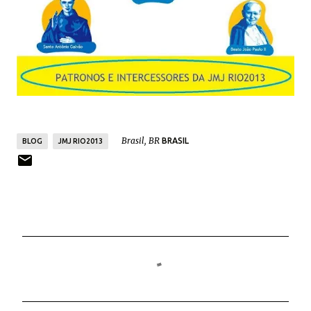
Brasil, BR
BRASIL
BLOG
JMJ RIO2013
C
o
m